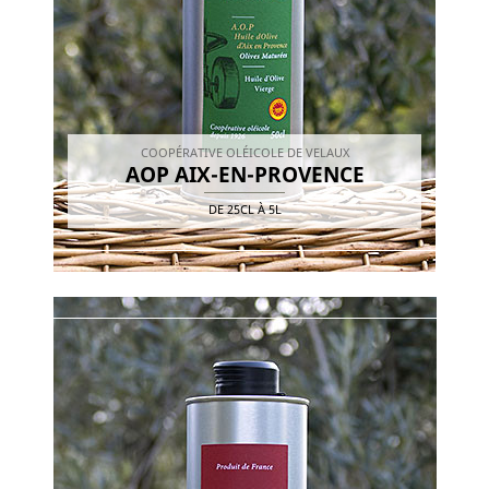
COOPÉRATIVE OLÉICOLE DE VELAUX
AOP AIX-EN-PROVENCE
DE
25CL
À
5L