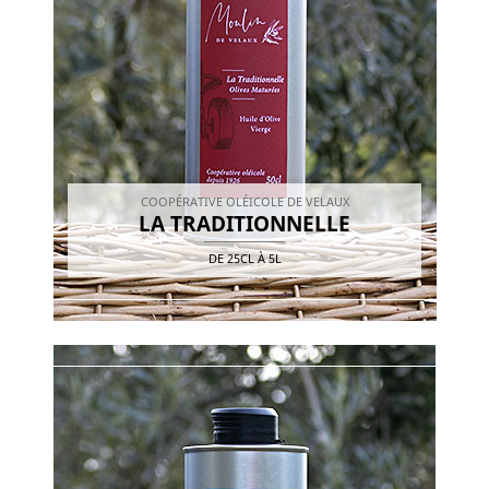
COOPÉRATIVE OLÉICOLE DE VELAUX
LA TRADITIONNELLE
DE
25CL
À
5L