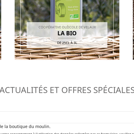
COOPÉRATIVE OLÉICOLE DE VELAUX
LA BIO
DE
25CL
À
3L
ACTUALITÉS ET OFFRES SPÉCIALE
 de la boutique du moulin.
votre consentement à l’utilisation des données collectées par ce formulaire, veuillez 