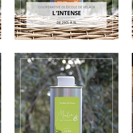
COOPÉRATIVE OLÉICOLE DE VELAUX
L'INTENSE
DE
25CL
À
3L